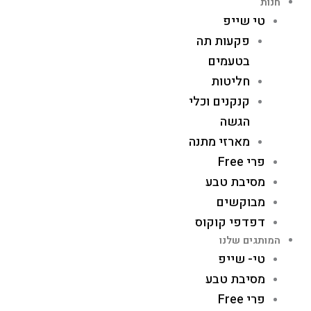
חנות
טי שייפ
פקעות תה
בטעמים
חליטות
קנקנים וכלי
הגשה
מארזי מתנה
פרי Free
מסיבת טבע
מבוקשים
דפדפי קוקוס
המותגים שלנו
טי- שייפ
מסיבת טבע
פרי Free