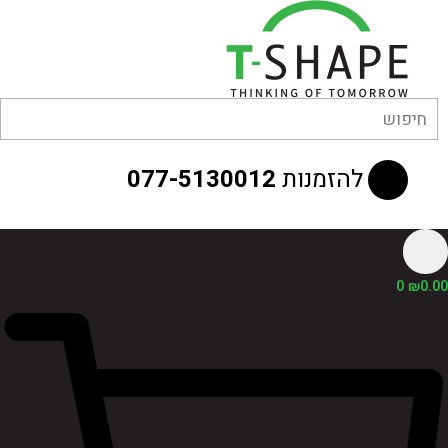
לוג
וכן
להזמנות
077-5130012
0
₪
0.