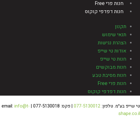
חנות פרי Free
חנות דפדפי קוקוס
תקנון
תנאי שימוש
הצהרת נגישות
אודות טי שייפ
חנות טי שייפ
חנות מבוקשים
חנות מסיבת טבע
חנות פרי Free
חנות דפדפי קוקוס
 שייפ בע״מ. טלפון:
077-5130012
| פקס: 077-5130018 | email:
info@t-
shape.co.