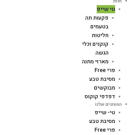
חנות
טי שייפ
פקעות תה
בטעמים
חליטות
קנקנים וכלי
הגשה
מארזי מתנה
פרי Free
מסיבת טבע
מבוקשים
דפדפי קוקוס
המותגים שלנו
טי- שייפ
מסיבת טבע
פרי Free