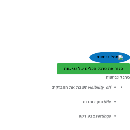
סגור את סרגל הכלים של נגישות
גל נגישות
visibility_off
השבת את ההבזקים
title
סמן כותרות
settings
צבע רקע