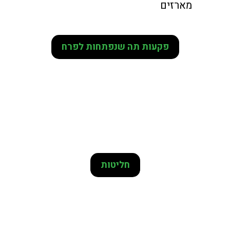
מארזים
פקעות תה שנפתחות לפרח
חליטות