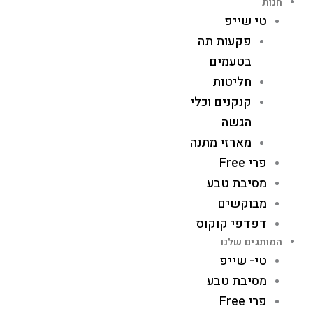
חנות
טי שייפ
פקעות תה
בטעמים
חליטות
קנקנים וכלי
הגשה
מארזי מתנה
פרי Free
מסיבת טבע
מבוקשים
דפדפי קוקוס
המותגים שלנו
טי- שייפ
מסיבת טבע
פרי Free