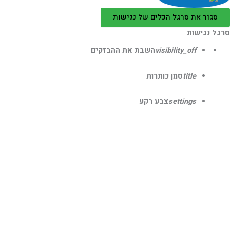
סגור את סרגל הכלים של נגישות
גל נגישות
visibility_off
השבת את ההבזקים
title
סמן כותרות
settings
צבע רקע
zoom_out
זום (הקטנה)
zoom_in
זום (הגדלה)
remove_circle_outline
הקטנת גופן
add_circle_outline
הגדלת גופן
spellcheck
גופן קריא