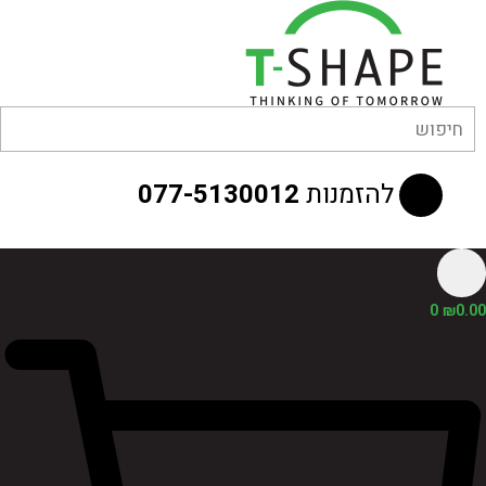
לוג
וכן
להזמנות
077-5130012
0
₪
0.