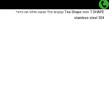
כמות
כמות
T-SHAPE
חנות
Tea Shape
קנקנים וכלי הגשה
חולט תה כדורי
של
של
stainless steel 304
חולט
חולט
תה
תה
כדורי
כדורי
stainless
stainless
steel
steel
304
304