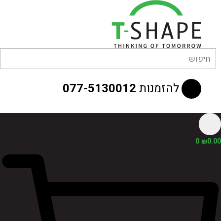
לוג
וכן
להזמנות
077-5130012
0
₪
0.