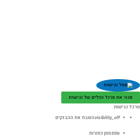
סגור את סרגל הכלים של נגישות
גל נגישות
visibility_off
השבת את ההבזקים
title
סמן כותרות