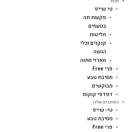
חנות
טי שייפ
פקעות תה
בטעמים
חליטות
קנקנים וכלי
הגשה
מארזי מתנה
פרי Free
מסיבת טבע
מבוקשים
דפדפי קוקוס
המותגים שלנו
טי- שייפ
מסיבת טבע
פרי Free