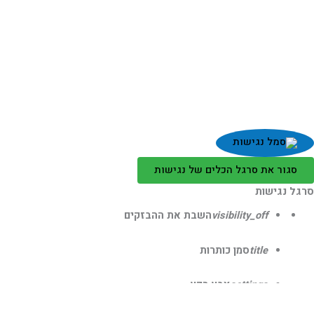
סגור את סרגל הכלים של נגישות
גל נגישות
visibility_off
השבת את ההבזקים
title
סמן כותרות
settings
צבע רקע