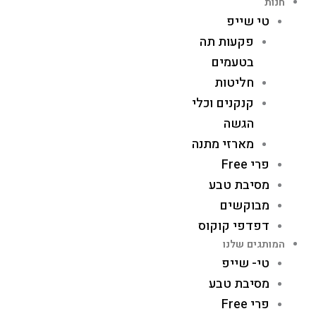
חנות
טי שייפ
פקעות תה
בטעמים
חליטות
קנקנים וכלי
הגשה
מארזי מתנה
פרי Free
מסיבת טבע
מבוקשים
דפדפי קוקוס
המותגים שלנו
טי- שייפ
מסיבת טבע
פרי Free