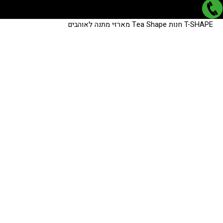
כמות
כמות
T-SHAPE
חנות
Tea Shape
מארזי מתנה
לאוהבים
של
של
לאוהבים
לאוהבים