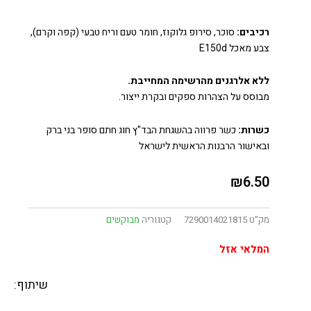
רכיבים:
סוכר, סירופ גלוקוז, חומר טעם וריח טבעי (קפה וקרם),
צבע מאכל E150d
ללא אלרגנים מהרשימה המחייבת.
מבוסס על הצהרות ספקים ובקרת ייצור.
כשרות:
כשר פרווה בהשגחת הבד"ץ חוג חתם סופר בני ברק
ובאישור הרבנות הראשית לישראל
₪
6.50
מק"ט
7290014021815
קטגוריה
מבוקשים
המלאי אזל
שיתוף: