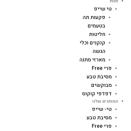
חנות
טי שייפ
פקעות תה
בטעמים
חליטות
קנקנים וכלי
הגשה
מארזי מתנה
פרי Free
מסיבת טבע
מבוקשים
דפדפי קוקוס
המותגים שלנו
טי- שייפ
מסיבת טבע
פרי Free