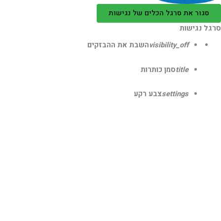
סגור את סרגל הכלים של נגישות
גל נגישות
visibility_off
השבת את ההבזקים
title
סמן כותרות
settings
צבע רקע
zoom_out
זום (הקטנה)
zoom_in
זום (הגדלה)
remove_circle_outline
הקטנת גופן
add_circle_outline
הגדלת גופן
spellcheck
גופן קריא