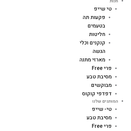
חנות
טי שייפ
פקעות תה
בטעמים
חליטות
קנקנים וכלי
הגשה
מארזי מתנה
פרי Free
מסיבת טבע
מבוקשים
דפדפי קוקוס
המותגים שלנו
טי- שייפ
מסיבת טבע
פרי Free