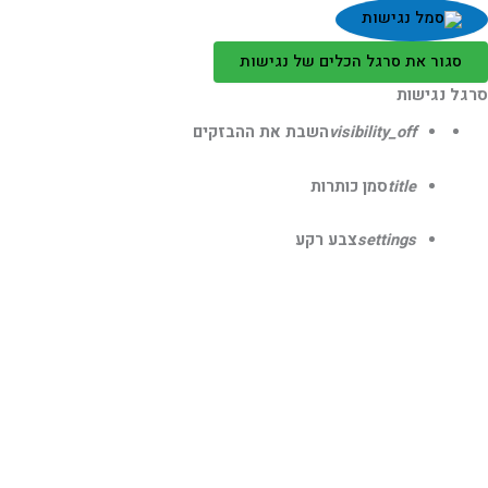
סגור את סרגל הכלים של נגישות
גל נגישות
visibility_off
השבת את ההבזקים
title
סמן כותרות
settings
צבע רקע
zoom_out
זום (הקטנה)
zoom_in
זום (הגדלה)
remove_circle_outline
הקטנת גופן
add_circle_outline
הגדלת גופן