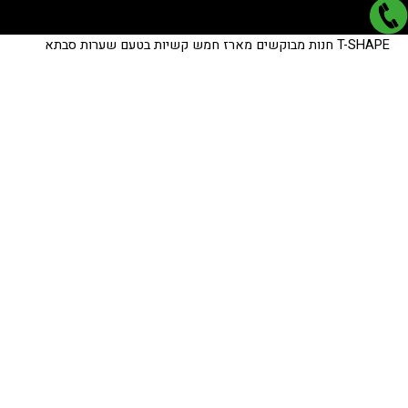
כמות
כמות
T-SHAPE
חנות
מבוקשים
מארז חמש קשיות בטעם שערות סבתא
של
של
מארז
מארז
חמש
חמש
קשיות
קשיות
בטעם
בטעם
שערות
שערות
סבתא
סבתא