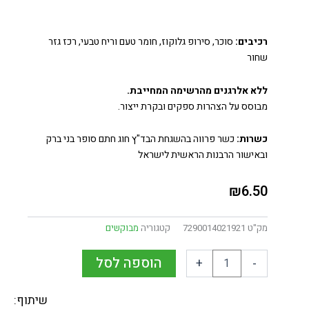
רכיבים:
סוכר, סירופ גלוקוז, חומר טעם וריח טבעי, רכז גזר
שחור
ללא אלרגנים מהרשימה המחייבת.
מבוסס על הצהרות ספקים ובקרת ייצור.
כשרות:
כשר פרווה בהשגחת הבד"ץ חוג חתם סופר בני ברק
ובאישור הרבנות הראשית לישראל
₪
6.50
מק"ט
7290014021921
קטגוריה
מבוקשים
הוספה לסל
+
-
שיתוף: