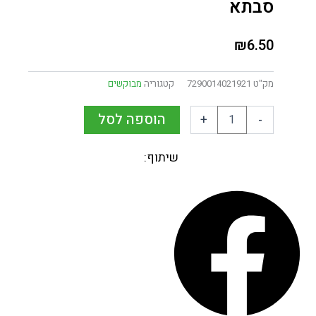
סבתא
₪
6.50
מק"ט
7290014021921
קטגוריה
מבוקשים
הוספה לסל
+
-
שיתוף: