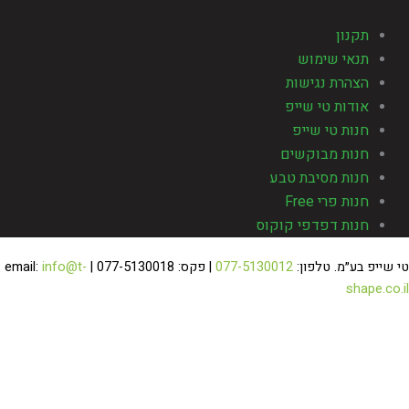
תקנון
תנאי שימוש
הצהרת נגישות
אודות טי שייפ
חנות טי שייפ
חנות מבוקשים
חנות מסיבת טבע
חנות פרי Free
חנות דפדפי קוקוס
 שייפ בע״מ. טלפון:
077-5130012
| פקס: 077-5130018 | email:
info@t-
shape.co.