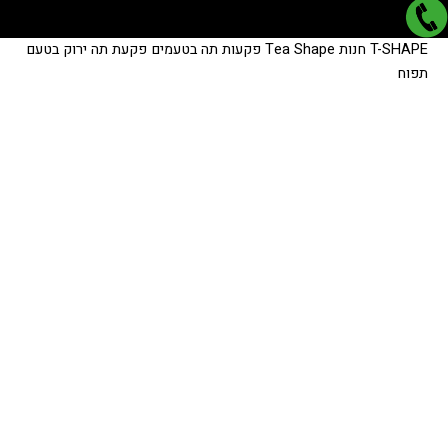
כמות
כמות
T-SHAPE
חנות
Tea Shape
פקעות תה בטעמים
פקעת תה ירוק בטעם
של
של
תפוח
פקעת
פקעת
תה
תה
ירוק
ירוק
בטעם
בטעם
תפוח
תפוח