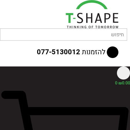
לוג
וכן
להזמנות
077-5130012
0
₪
0.