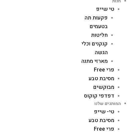
חנות
טי שייפ
פקעות תה
בטעמים
חליטות
קנקנים וכלי
הגשה
מארזי מתנה
פרי Free
מסיבת טבע
מבוקשים
דפדפי קוקוס
המותגים שלנו
טי- שייפ
מסיבת טבע
פרי Free