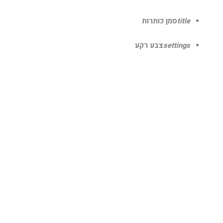
title
סמן כותרות
settings
צבע רקע
zoom_out
זום (הקטנה)
zoom_in
זום (הגדלה)
remove_circle_outline
הקטנת גופן
add_circle_outline
הגדלת גופן
spellcheck
גופן קריא
brightness_high
ניגודיות בהירה
brightness_low
ניגודיות כהה