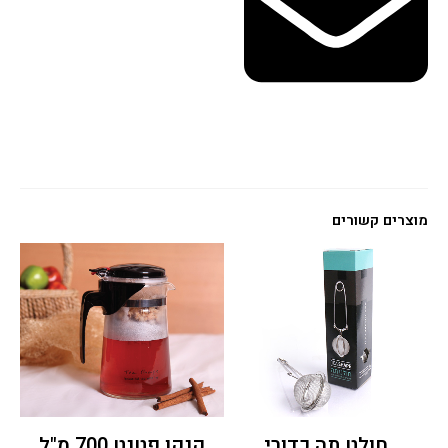
מוצרים קשורים
חולט תה כדורי
קנקן פטנט 700 מ"ל