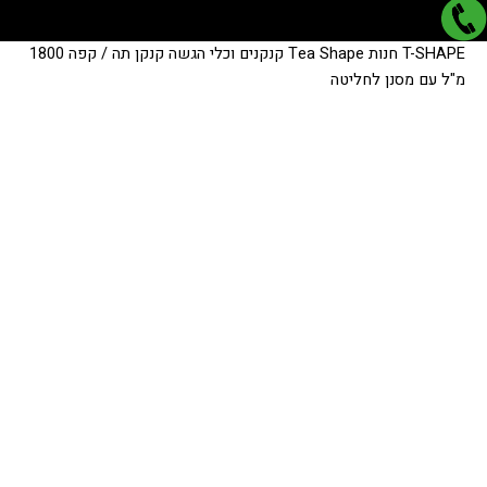
כמות
כמות
T-SHAPE
חנות
Tea Shape
קנקנים וכלי הגשה
קנקן תה / קפה 1800
של
של
מ"ל עם מסנן לחליטה
קנקן
קנקן
תה
תה
/
/
קפה
קפה
1800
1800
מ"ל
מ"ל
עם
עם
מסנן
מסנן
לחליטה
לחליטה