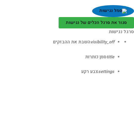
סגור את סרגל הכלים של נגישות
גל נגישות
visibility_off
השבת את ההבזקים
title
סמן כותרות
settings
צבע רקע
zoom_out
זום (הקטנה)
zoom_in
זום (הגדלה)
remove_circle_outline
הקטנת גופן
add_circle_outline
הגדלת גופן