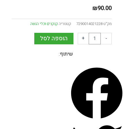
₪
90.00
מק"ט
7290014021228
קטגוריה
קנקנים וכלי הגשה
הוספה לסל
+
-
שיתוף: