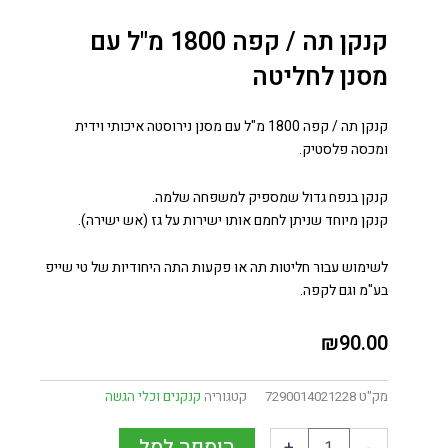
קנקן תה / קפה 1800 מ"ל עם
מסנן לחליטה
קנקן תה / קפה 1800 מ"ל
עם מסנן נירוסטה איכותי וידית
ומכסה פלסטיק.
קנקן בנפח גדול שמספיק למשפחה שלמה.
קנקן מיוחד שניתן לחמם אותו ישירות על גז (אש ישירה).
לשימוש עבור חליטות תה או פקעות התה היחודיות של טי שייפ
בע"מ וגם לקפה.
₪
90.00
מק"ט
7290014021228
קטגוריה
קנקנים וכלי הגשה
הוספה לסל