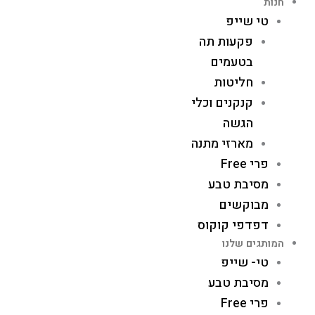
חנות
טי שייפ
פקעות תה
בטעמים
חליטות
קנקנים וכלי
הגשה
מארזי מתנה
פרי Free
מסיבת טבע
מבוקשים
דפדפי קוקוס
המותגים שלנו
טי- שייפ
מסיבת טבע
פרי Free