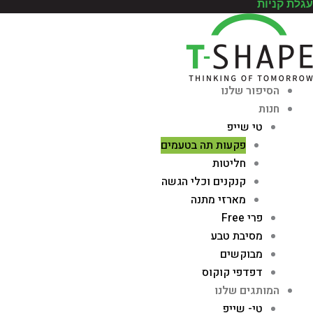
עגלת קניות
הסיפור שלנו
חנות
טי שייפ
פקעות תה בטעמים
חליטות
קנקנים וכלי הגשה
מארזי מתנה
פרי Free
מסיבת טבע
מבוקשים
דפדפי קוקוס
המותגים שלנו
טי- שייפ